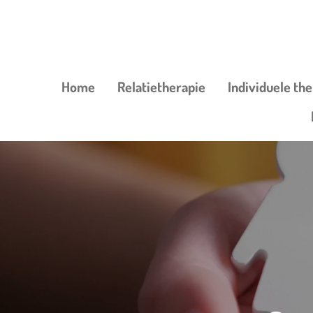
Ga
direct
naar
de
Home
Relatietherapie
Individuele th
hoofdinhoud