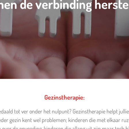
en de verbinding herste
Gezinstherapie:
 gedaald tot ver onder het nulpunt? Gezinstherapie helpt jul
 Ieder gezin kent wel problemen; kinderen die met elkaar ru
ver de opvoeding, kinderen die allang uit zijn maar toch blij