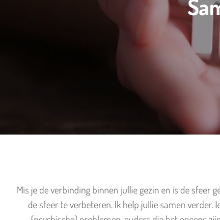
Sam
Mis je de verbinding binnen jullie gezin en is de sfeer
de sfeer te verbeteren. Ik help jullie samen verder.
(psychische) problemen, ouders die het oneens zijn o