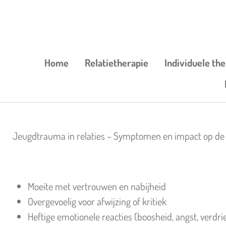
Ga
direct
naar
de
Home
Relatietherapie
Individuele th
hoofdinhoud
Jeugdtrauma in relaties – Symptomen en impact op de
Moeite met vertrouwen en nabijheid
Overgevoelig voor afwijzing of kritiek
Heftige emotionele reacties (boosheid, angst, verdri