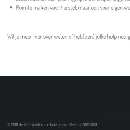
Ruimte maken voor herstel, maar ook voor eigen wel
Wil je meer hier over weten of heb(ben) jullie hulp nod
Ik bezoek in
© 2018 derelatiedokter.nl, relatietherapie KvK nr: 74927809