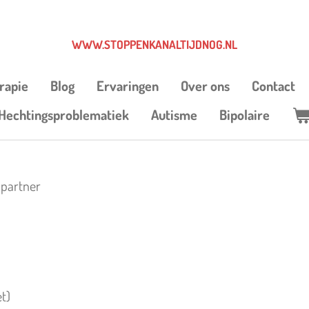
WWW.STOPPENKANALTIJDNOG.NL
erapie
Blog
Ervaringen
Over ons
Contact
Hechtingsproblematiek
Autisme
Bipolaire
 partner
et)