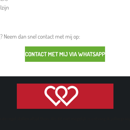
zijn
ig? Neem dan snel contact met mij op:
CONTACT MET MIJ VIA WHATSAPP
 de regel stellen altijd thuis. Als dit niet mogelijk is ontvang ik jullie gra