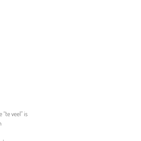
“te veel” is
n