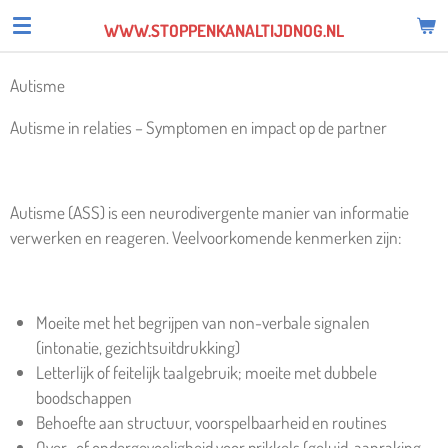
Ga
WWW.STOPPENKANALTIJDNOG.NL
direct
naar
Autisme
de
hoofdinhoud
Autisme in relaties – Symptomen en impact op de partner
Autisme (ASS) is een neurodivergente manier van informatie
verwerken en reageren. Veelvoorkomende kenmerken zijn:
Moeite met het begrijpen van non-verbale signalen
(intonatie, gezichtsuitdrukking)
Letterlijk of feitelijk taalgebruik; moeite met dubbele
boodschappen
Behoefte aan structuur, voorspelbaarheid en routines
Over- of ondergevoeligheid voor prikkels (geluid, aanraking,