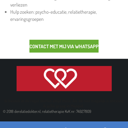
verliezen
Hulp zoeken: psycho-educatie, relatietherapie,
ervaringsgroepen
CONTACT MET MIJ VIA WHATSAPP
Ik bezoek in de regel stellen altijd thuis. Als dit niet mogelijk is ontvang
ik jullie graag in Meppel.
© 2018 derelatiedokter.nl, relatietherapie KvK nr: 74927809